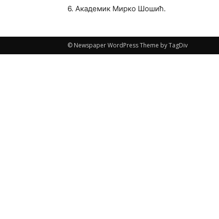
6. Академик Мирко Шошић.
© Newspaper WordPress Theme by TagDiv