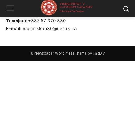
Телефон:
+387 57 320 330
E-mail:
naucniskup30@ues.rs.ba
© Newspaper WordPress Theme by TagDiv